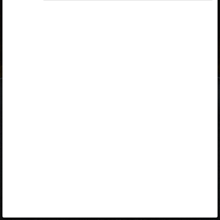
ID-kaart
mobiil-ID
Facebook
Google
Opiq
Varamu
Kontakt
EST