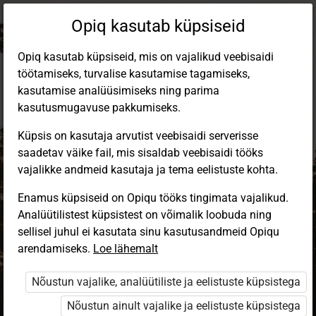
Opiq kasutab küpsiseid
Opiq kasutab küpsiseid, mis on vajalikud veebisaidi
töötamiseks, turvalise kasutamise tagamiseks,
kasutamise analüüsimiseks ning parima
kasutusmugavuse pakkumiseks.
Küpsis on kasutaja arvutist veebisaidi serverisse
saadetav väike fail, mis sisaldab veebisaidi tööks
vajalikke andmeid kasutaja ja tema eelistuste kohta.
Enamus küpsiseid on Opiqu tööks tingimata vajalikud.
Analüütilistest küpsistest on võimalik loobuda ning
Sisene Opiqusse
sellisel juhul ei kasutata sinu kasutusandmeid Opiqu
arendamiseks.
Vali, kuidas end tuvastada
Loe lähemalt
Nõustun vajalike, analüütiliste ja eelistuste küpsistega
eKool
Stuudium
Nõustun ainult vajalike ja eelistuste küpsistega
Opiq
HarID