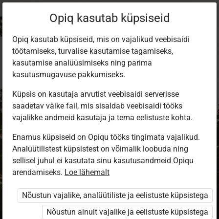
Opiq kasutab küpsiseid
Opiq kasutab küpsiseid, mis on vajalikud veebisaidi
töötamiseks, turvalise kasutamise tagamiseks,
kasutamise analüüsimiseks ning parima
kasutusmugavuse pakkumiseks.
Küpsis on kasutaja arvutist veebisaidi serverisse
saadetav väike fail, mis sisaldab veebisaidi tööks
vajalikke andmeid kasutaja ja tema eelistuste kohta.
Enamus küpsiseid on Opiqu tööks tingimata vajalikud.
Analüütilistest küpsistest on võimalik loobuda ning
Sisene Opiqusse
sellisel juhul ei kasutata sinu kasutusandmeid Opiqu
arendamiseks.
Vali, kuidas end tuvastada
Loe lähemalt
Nõustun vajalike, analüütiliste ja eelistuste küpsistega
eKool
Stuudium
Nõustun ainult vajalike ja eelistuste küpsistega
Opiq
HarID