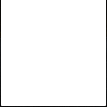
ID-kaart
mobiil-ID
Facebook
Google
Opiq
Varamu
Kontakt
EST