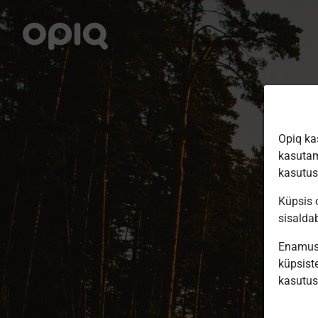
Opiq ka
kasutam
kasutu
Küpsis o
sisalda
Enamus 
küpsiste
kasutu