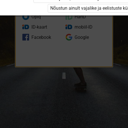
eKool
Stuudium
Nõustun ainult vajalike ja eelistuste k
Opiq
HarID
ID-kaart
mobiil-ID
Facebook
Google