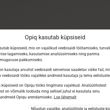
Opiq kasutab küpsiseid
sutab küpsiseid, mis on vajalikud veebisaidi töötamiseks, turval
ise tagamiseks, kasutamise analüüsimiseks ning parima
smugavuse pakkumiseks.
n kasutaja arvutist veebisaidi serverisse saadetav väike fail, m
b veebisaidi tööks vajalikke andmeid kasutaja ja tema eelistuste
küpsiseid on Opiqu tööks tingimata vajalikud. Analüütilistest
st on võimalik loobuda ning sellisel juhul ei kasutata sinu
Sisene Opiqusse
sandmeid Opiqu arendamiseks.
Loe lähemalt
Vali, kuidas end tuvastada
Nõustun vajalike, analüütiliste ja eelistuste k