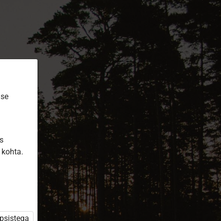
ise
is
 kohta.
üpsistega