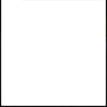
ID-kaart
mobiil-ID
Facebook
Google
Opiq
Varamu
Kontakt
EST