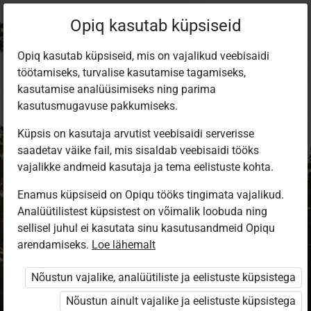
Opiq kasutab küpsiseid
Opiq kasutab küpsiseid, mis on vajalikud veebisaidi
töötamiseks, turvalise kasutamise tagamiseks,
kasutamise analüüsimiseks ning parima
kasutusmugavuse pakkumiseks.
Küpsis on kasutaja arvutist veebisaidi serverisse
saadetav väike fail, mis sisaldab veebisaidi tööks
vajalikke andmeid kasutaja ja tema eelistuste kohta.
Enamus küpsiseid on Opiqu tööks tingimata vajalikud.
Analüütilistest küpsistest on võimalik loobuda ning
Sisene Opiqusse
sellisel juhul ei kasutata sinu kasutusandmeid Opiqu
arendamiseks.
Vali, kuidas end tuvastada
Loe lähemalt
Nõustun vajalike, analüütiliste ja eelistuste küpsistega
eKool
Stuudium
Nõustun ainult vajalike ja eelistuste küpsistega
Opiq
HarID