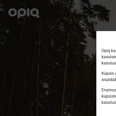
Opiq ka
kasutam
kasutu
Küpsis o
sisalda
Enamus 
küpsiste
kasutu