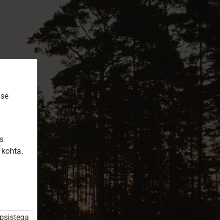
ise
is
 kohta.
üpsistega