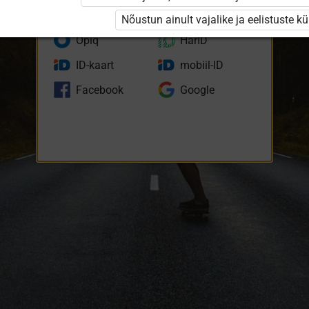
eKool
Stuudium
Nõustun ainult vajalike ja eelistuste k
Opiq
HarID
ID-kaart
mobiil-ID
Facebook
Google