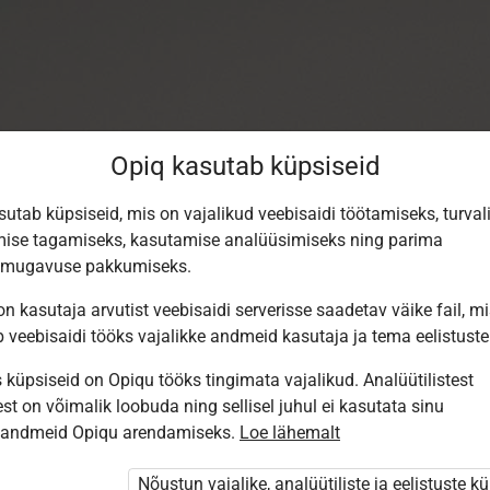
Opiq kasutab küpsiseid
sutab küpsiseid, mis on vajalikud veebisaidi töötamiseks, turval
ise tagamiseks, kasutamise analüüsimiseks ning parima
smugavuse pakkumiseks.
n kasutaja arvutist veebisaidi serverisse saadetav väike fail, m
b veebisaidi tööks vajalikke andmeid kasutaja ja tema eelistuste
küpsiseid on Opiqu tööks tingimata vajalikud. Analüütilistest
st on võimalik loobuda ning sellisel juhul ei kasutata sinu
Sisene Opiqusse
sandmeid Opiqu arendamiseks.
Loe lähemalt
Vali, kuidas end tuvastada
Nõustun vajalike, analüütiliste ja eelistuste k