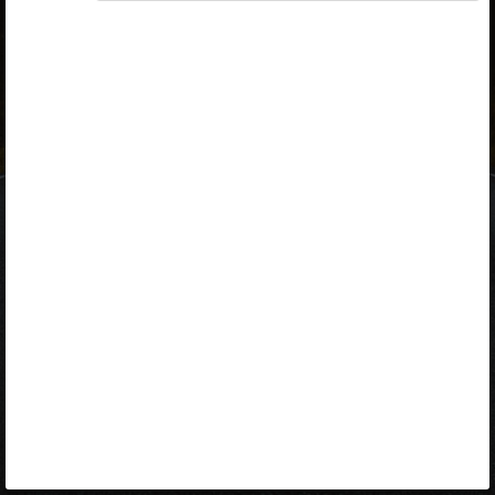
ID-kaart
mobiil-ID
Facebook
Google
Opiq
Varamu
Kontakt
EST