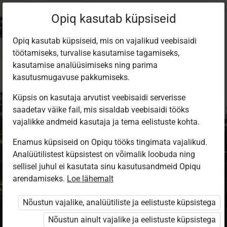
Opiq kasutab küpsiseid
Opiq kasutab küpsiseid, mis on vajalikud veebisaidi
töötamiseks, turvalise kasutamise tagamiseks,
kasutamise analüüsimiseks ning parima
kasutusmugavuse pakkumiseks.
Küpsis on kasutaja arvutist veebisaidi serverisse
saadetav väike fail, mis sisaldab veebisaidi tööks
vajalikke andmeid kasutaja ja tema eelistuste kohta.
Enamus küpsiseid on Opiqu tööks tingimata vajalikud.
Analüütilistest küpsistest on võimalik loobuda ning
Sisene Opiqusse
sellisel juhul ei kasutata sinu kasutusandmeid Opiqu
arendamiseks.
Vali, kuidas end tuvastada
Loe lähemalt
Nõustun vajalike, analüütiliste ja eelistuste küpsistega
eKool
Stuudium
Nõustun ainult vajalike ja eelistuste küpsistega
Opiq
HarID