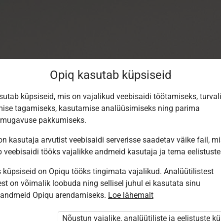
Opiq kasutab küpsiseid
sutab küpsiseid, mis on vajalikud veebisaidi töötamiseks, turval
ise tagamiseks, kasutamise analüüsimiseks ning parima
smugavuse pakkumiseks.
n kasutaja arvutist veebisaidi serverisse saadetav väike fail, m
b veebisaidi tööks vajalikke andmeid kasutaja ja tema eelistuste
küpsiseid on Opiqu tööks tingimata vajalikud. Analüütilistest
st on võimalik loobuda ning sellisel juhul ei kasutata sinu
Sisene Opiqusse
sandmeid Opiqu arendamiseks.
Loe lähemalt
Vali, kuidas end tuvastada
Nõustun vajalike, analüütiliste ja eelistuste k