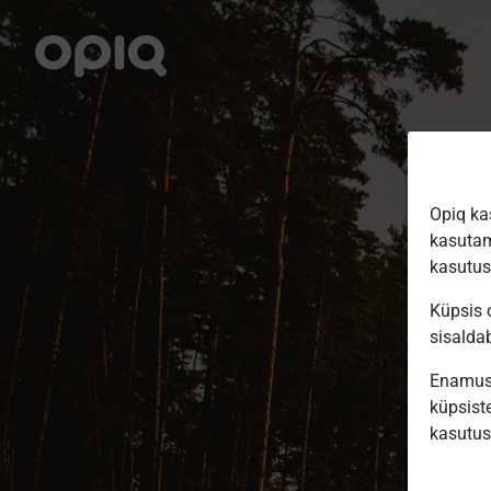
Opiq ka
kasutam
kasutu
Küpsis o
sisalda
Enamus 
küpsiste
kasutu