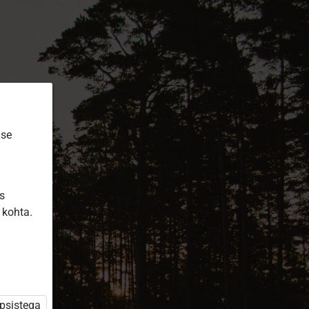
ise
is
 kohta.
üpsistega