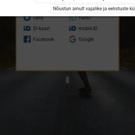
eKool
Stuudium
Nõustun ainult vajalike ja eelistuste k
Opiq
HarID
ID-kaart
mobiil-ID
Facebook
Google