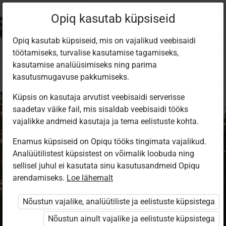
Opiq kasutab küpsiseid
Opiq kasutab küpsiseid, mis on vajalikud veebisaidi
töötamiseks, turvalise kasutamise tagamiseks,
kasutamise analüüsimiseks ning parima
kasutusmugavuse pakkumiseks.
Küpsis on kasutaja arvutist veebisaidi serverisse
saadetav väike fail, mis sisaldab veebisaidi tööks
vajalikke andmeid kasutaja ja tema eelistuste kohta.
Enamus küpsiseid on Opiqu tööks tingimata vajalikud.
Analüütilistest küpsistest on võimalik loobuda ning
Sisene Opiqusse
sellisel juhul ei kasutata sinu kasutusandmeid Opiqu
arendamiseks.
Vali, kuidas end tuvastada
Loe lähemalt
Nõustun vajalike, analüütiliste ja eelistuste küpsistega
eKool
Stuudium
Nõustun ainult vajalike ja eelistuste küpsistega
Opiq
HarID