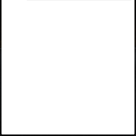
ID-kaart
mobiil-ID
Facebook
Google
Opiq
Varamu
Kontakt
EST