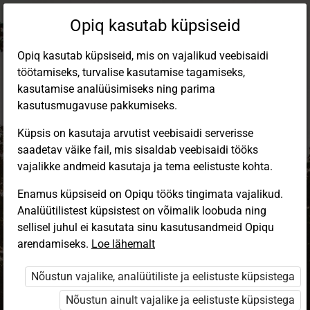
Opiq kasutab küpsiseid
Opiq kasutab küpsiseid, mis on vajalikud veebisaidi
töötamiseks, turvalise kasutamise tagamiseks,
kasutamise analüüsimiseks ning parima
kasutusmugavuse pakkumiseks.
Küpsis on kasutaja arvutist veebisaidi serverisse
saadetav väike fail, mis sisaldab veebisaidi tööks
vajalikke andmeid kasutaja ja tema eelistuste kohta.
Enamus küpsiseid on Opiqu tööks tingimata vajalikud.
Analüütilistest küpsistest on võimalik loobuda ning
Sisene Opiqusse
sellisel juhul ei kasutata sinu kasutusandmeid Opiqu
arendamiseks.
Vali, kuidas end tuvastada
Loe lähemalt
Nõustun vajalike, analüütiliste ja eelistuste küpsistega
eKool
Stuudium
Nõustun ainult vajalike ja eelistuste küpsistega
Opiq
HarID