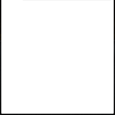
ID-kaart
mobiil-ID
Facebook
Google
Opiq
Varamu
Kontakt
EST