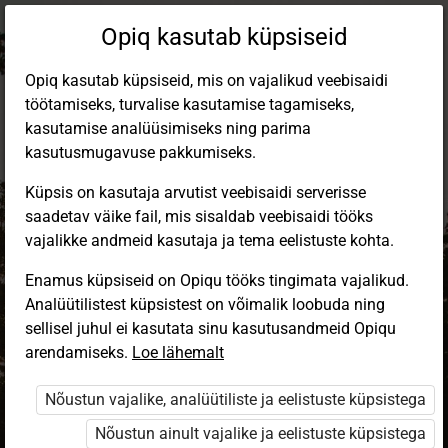
Opiq kasutab küpsiseid
Opiq kasutab küpsiseid, mis on vajalikud veebisaidi
töötamiseks, turvalise kasutamise tagamiseks,
kasutamise analüüsimiseks ning parima
kasutusmugavuse pakkumiseks.
Küpsis on kasutaja arvutist veebisaidi serverisse
saadetav väike fail, mis sisaldab veebisaidi tööks
vajalikke andmeid kasutaja ja tema eelistuste kohta.
Enamus küpsiseid on Opiqu tööks tingimata vajalikud.
Analüütilistest küpsistest on võimalik loobuda ning
Sisene Opiqusse
sellisel juhul ei kasutata sinu kasutusandmeid Opiqu
arendamiseks.
Vali, kuidas end tuvastada
Loe lähemalt
Nõustun vajalike, analüütiliste ja eelistuste küpsistega
eKool
Stuudium
Nõustun ainult vajalike ja eelistuste küpsistega
Opiq
HarID