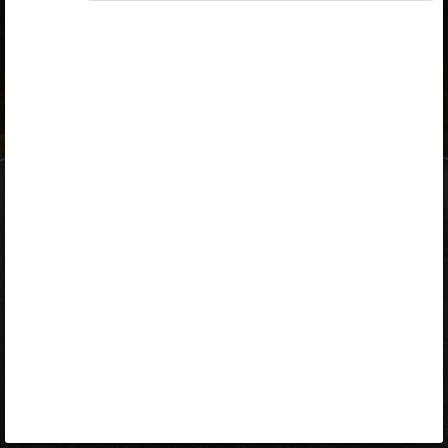
ID-kaart
mobiil-ID
Facebook
Google
Opiq
Varamu
Kontakt
EST