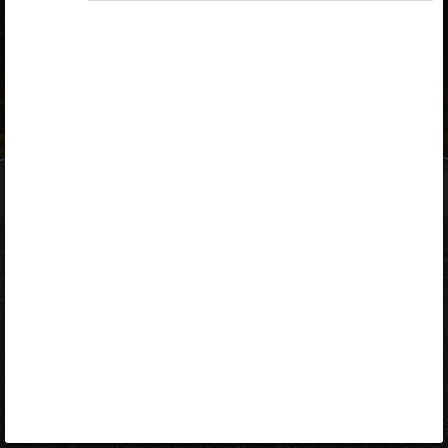
ID-kaart
mobiil-ID
Facebook
Google
Opiq
Varamu
Kontakt
EST