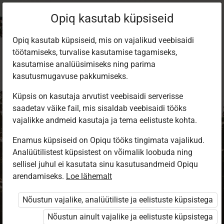
Opiq kasutab küpsiseid
Opiq kasutab küpsiseid, mis on vajalikud veebisaidi
töötamiseks, turvalise kasutamise tagamiseks,
kasutamise analüüsimiseks ning parima
kasutusmugavuse pakkumiseks.
Küpsis on kasutaja arvutist veebisaidi serverisse
saadetav väike fail, mis sisaldab veebisaidi tööks
vajalikke andmeid kasutaja ja tema eelistuste kohta.
Enamus küpsiseid on Opiqu tööks tingimata vajalikud.
Analüütilistest küpsistest on võimalik loobuda ning
Sisene Opiqusse
sellisel juhul ei kasutata sinu kasutusandmeid Opiqu
arendamiseks.
Vali, kuidas end tuvastada
Loe lähemalt
Nõustun vajalike, analüütiliste ja eelistuste küpsistega
eKool
Stuudium
Nõustun ainult vajalike ja eelistuste küpsistega
Opiq
HarID