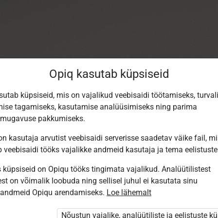
Opiq kasutab küpsiseid
sutab küpsiseid, mis on vajalikud veebisaidi töötamiseks, turval
ise tagamiseks, kasutamise analüüsimiseks ning parima
smugavuse pakkumiseks.
n kasutaja arvutist veebisaidi serverisse saadetav väike fail, m
b veebisaidi tööks vajalikke andmeid kasutaja ja tema eelistuste
küpsiseid on Opiqu tööks tingimata vajalikud. Analüütilistest
st on võimalik loobuda ning sellisel juhul ei kasutata sinu
Sisene Opiqusse
sandmeid Opiqu arendamiseks.
Loe lähemalt
Vali, kuidas end tuvastada
Nõustun vajalike, analüütiliste ja eelistuste k