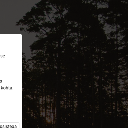
ise
is
 kohta.
üpsistega