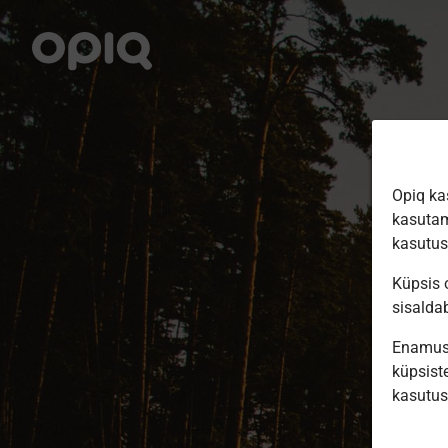
Opiq ka
kasutam
kasutu
Küpsis o
sisalda
Enamus 
küpsiste
kasutu