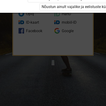
eKool
Stuudium
Nõustun ainult vajalike ja eelistuste k
Opiq
HarID
ID-kaart
mobiil-ID
Facebook
Google