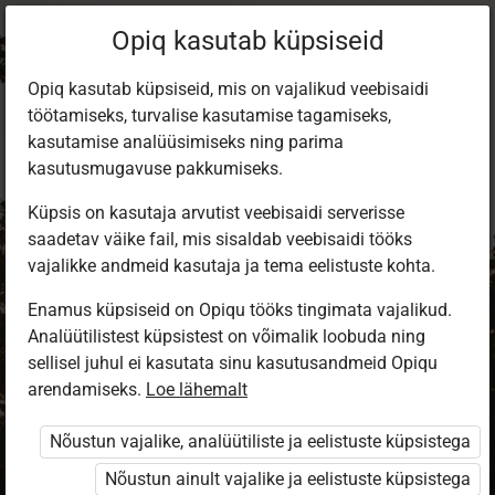
Opiq kasutab küpsiseid
Opiq kasutab küpsiseid, mis on vajalikud veebisaidi
töötamiseks, turvalise kasutamise tagamiseks,
kasutamise analüüsimiseks ning parima
kasutusmugavuse pakkumiseks.
Küpsis on kasutaja arvutist veebisaidi serverisse
saadetav väike fail, mis sisaldab veebisaidi tööks
vajalikke andmeid kasutaja ja tema eelistuste kohta.
Enamus küpsiseid on Opiqu tööks tingimata vajalikud.
Analüütilistest küpsistest on võimalik loobuda ning
Sisene Opiqusse
sellisel juhul ei kasutata sinu kasutusandmeid Opiqu
arendamiseks.
Vali, kuidas end tuvastada
Loe lähemalt
Nõustun vajalike, analüütiliste ja eelistuste küpsistega
eKool
Stuudium
Nõustun ainult vajalike ja eelistuste küpsistega
Opiq
HarID