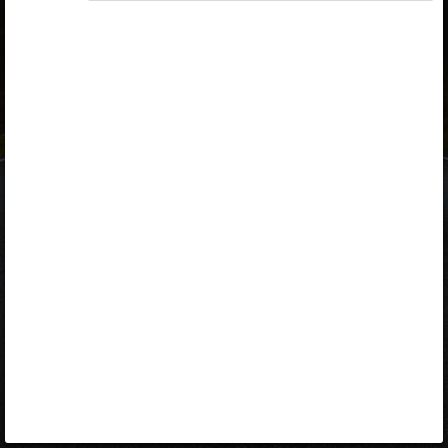
ID-kaart
mobiil-ID
Facebook
Google
Opiq
Varamu
Kontakt
EST