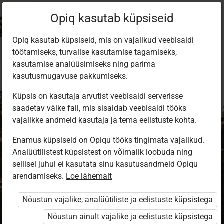
Opiq kasutab küpsiseid
Opiq kasutab küpsiseid, mis on vajalikud veebisaidi
töötamiseks, turvalise kasutamise tagamiseks,
kasutamise analüüsimiseks ning parima
kasutusmugavuse pakkumiseks.
Küpsis on kasutaja arvutist veebisaidi serverisse
saadetav väike fail, mis sisaldab veebisaidi tööks
vajalikke andmeid kasutaja ja tema eelistuste kohta.
Enamus küpsiseid on Opiqu tööks tingimata vajalikud.
Analüütilistest küpsistest on võimalik loobuda ning
Sisene Opiqusse
sellisel juhul ei kasutata sinu kasutusandmeid Opiqu
arendamiseks.
Vali, kuidas end tuvastada
Loe lähemalt
Nõustun vajalike, analüütiliste ja eelistuste küpsistega
eKool
Stuudium
Nõustun ainult vajalike ja eelistuste küpsistega
Opiq
HarID