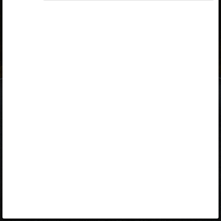
ID-kaart
mobiil-ID
Facebook
Google
Opiq
Varamu
Kontakt
EST