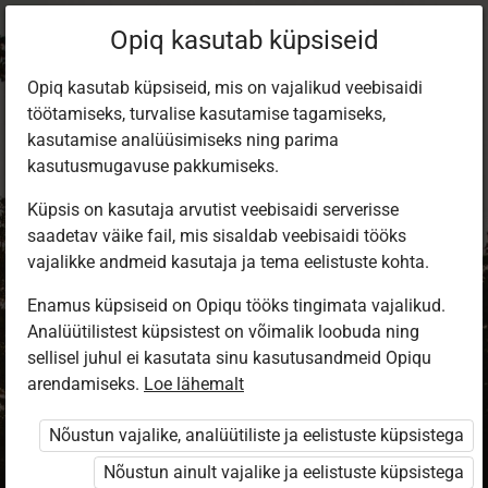
Opiq kasutab küpsiseid
Opiq kasutab küpsiseid, mis on vajalikud veebisaidi
töötamiseks, turvalise kasutamise tagamiseks,
kasutamise analüüsimiseks ning parima
kasutusmugavuse pakkumiseks.
Küpsis on kasutaja arvutist veebisaidi serverisse
saadetav väike fail, mis sisaldab veebisaidi tööks
vajalikke andmeid kasutaja ja tema eelistuste kohta.
Enamus küpsiseid on Opiqu tööks tingimata vajalikud.
Analüütilistest küpsistest on võimalik loobuda ning
Sisene Opiqusse
sellisel juhul ei kasutata sinu kasutusandmeid Opiqu
arendamiseks.
Vali, kuidas end tuvastada
Loe lähemalt
Nõustun vajalike, analüütiliste ja eelistuste küpsistega
eKool
Stuudium
Nõustun ainult vajalike ja eelistuste küpsistega
Opiq
HarID