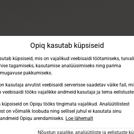
Opiq kasutab küpsiseid
sutab küpsiseid, mis on vajalikud veebisaidi töötamiseks, turval
ise tagamiseks, kasutamise analüüsimiseks ning parima
smugavuse pakkumiseks.
n kasutaja arvutist veebisaidi serverisse saadetav väike fail, m
b veebisaidi tööks vajalikke andmeid kasutaja ja tema eelistuste
küpsiseid on Opiqu tööks tingimata vajalikud. Analüütilistest
st on võimalik loobuda ning sellisel juhul ei kasutata sinu
Sisene Opiqusse
sandmeid Opiqu arendamiseks.
Loe lähemalt
Vali, kuidas end tuvastada
Nõustun vajalike, analüütiliste ja eelistuste k