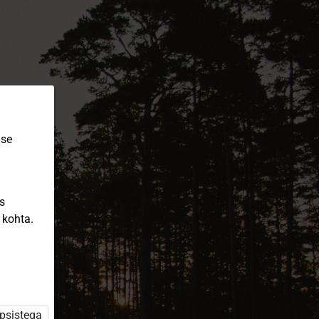
ise
is
 kohta.
üpsistega