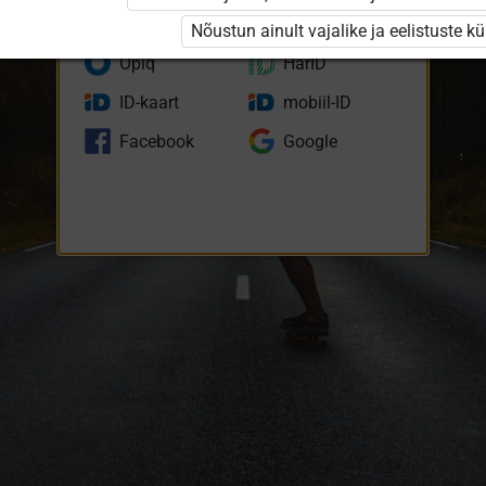
eKool
Stuudium
Nõustun ainult vajalike ja eelistuste k
Opiq
HarID
ID-kaart
mobiil-ID
Facebook
Google