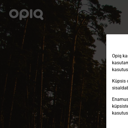
Opiq ka
kasutam
kasutu
Küpsis o
sisalda
Enamus 
küpsiste
kasutu