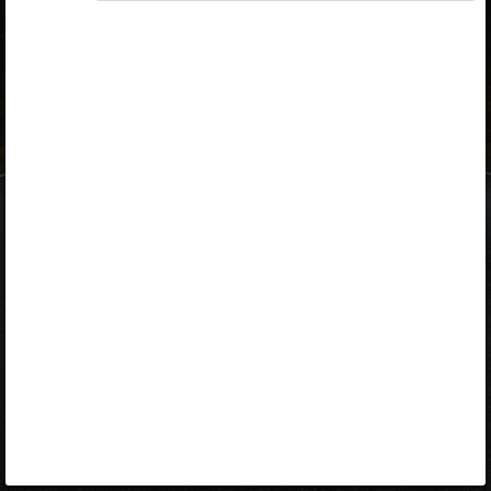
ID-kaart
mobiil-ID
Facebook
Google
Opiq
Varamu
Kontakt
EST