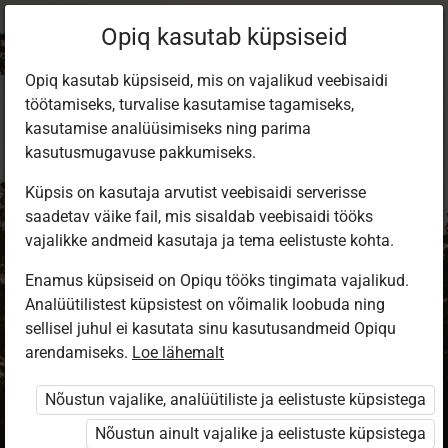
Opiq kasutab küpsiseid
Opiq kasutab küpsiseid, mis on vajalikud veebisaidi
töötamiseks, turvalise kasutamise tagamiseks,
kasutamise analüüsimiseks ning parima
kasutusmugavuse pakkumiseks.
Küpsis on kasutaja arvutist veebisaidi serverisse
saadetav väike fail, mis sisaldab veebisaidi tööks
vajalikke andmeid kasutaja ja tema eelistuste kohta.
Enamus küpsiseid on Opiqu tööks tingimata vajalikud.
Analüütilistest küpsistest on võimalik loobuda ning
Sisene Opiqusse
sellisel juhul ei kasutata sinu kasutusandmeid Opiqu
arendamiseks.
Vali, kuidas end tuvastada
Loe lähemalt
Nõustun vajalike, analüütiliste ja eelistuste küpsistega
eKool
Stuudium
Nõustun ainult vajalike ja eelistuste küpsistega
Opiq
HarID