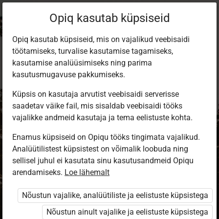
Opiq kasutab küpsiseid
Opiq kasutab küpsiseid, mis on vajalikud veebisaidi
töötamiseks, turvalise kasutamise tagamiseks,
kasutamise analüüsimiseks ning parima
kasutusmugavuse pakkumiseks.
Küpsis on kasutaja arvutist veebisaidi serverisse
saadetav väike fail, mis sisaldab veebisaidi tööks
vajalikke andmeid kasutaja ja tema eelistuste kohta.
Enamus küpsiseid on Opiqu tööks tingimata vajalikud.
Analüütilistest küpsistest on võimalik loobuda ning
Sisene Opiqusse
sellisel juhul ei kasutata sinu kasutusandmeid Opiqu
arendamiseks.
Vali, kuidas end tuvastada
Loe lähemalt
Nõustun vajalike, analüütiliste ja eelistuste küpsistega
eKool
Stuudium
Nõustun ainult vajalike ja eelistuste küpsistega
Opiq
HarID