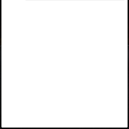
ID-kaart
mobiil-ID
Facebook
Google
Opiq
Varamu
Kontakt
EST