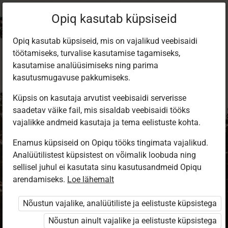
Opiq kasutab küpsiseid
Opiq kasutab küpsiseid, mis on vajalikud veebisaidi
töötamiseks, turvalise kasutamise tagamiseks,
kasutamise analüüsimiseks ning parima
kasutusmugavuse pakkumiseks.
Küpsis on kasutaja arvutist veebisaidi serverisse
saadetav väike fail, mis sisaldab veebisaidi tööks
vajalikke andmeid kasutaja ja tema eelistuste kohta.
Enamus küpsiseid on Opiqu tööks tingimata vajalikud.
Analüütilistest küpsistest on võimalik loobuda ning
Sisene Opiqusse
sellisel juhul ei kasutata sinu kasutusandmeid Opiqu
arendamiseks.
Vali, kuidas end tuvastada
Loe lähemalt
Nõustun vajalike, analüütiliste ja eelistuste küpsistega
eKool
Stuudium
Nõustun ainult vajalike ja eelistuste küpsistega
Opiq
HarID