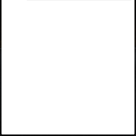
ID-kaart
mobiil-ID
Facebook
Google
Opiq
Varamu
Kontakt
EST