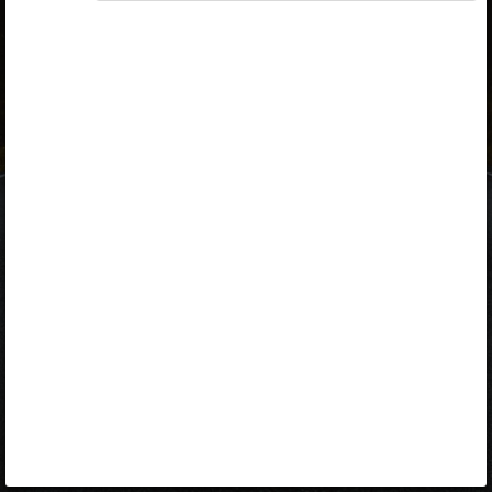
ID-kaart
mobiil-ID
Facebook
Google
Opiq
Varamu
Kontakt
EST