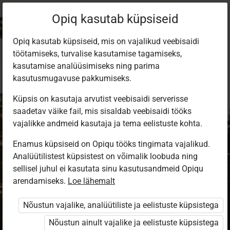
Opiq kasutab küpsiseid
Opiq kasutab küpsiseid, mis on vajalikud veebisaidi
töötamiseks, turvalise kasutamise tagamiseks,
kasutamise analüüsimiseks ning parima
kasutusmugavuse pakkumiseks.
Küpsis on kasutaja arvutist veebisaidi serverisse
saadetav väike fail, mis sisaldab veebisaidi tööks
vajalikke andmeid kasutaja ja tema eelistuste kohta.
Enamus küpsiseid on Opiqu tööks tingimata vajalikud.
Analüütilistest küpsistest on võimalik loobuda ning
Sisene Opiqusse
sellisel juhul ei kasutata sinu kasutusandmeid Opiqu
arendamiseks.
Vali, kuidas end tuvastada
Loe lähemalt
Nõustun vajalike, analüütiliste ja eelistuste küpsistega
eKool
Stuudium
Nõustun ainult vajalike ja eelistuste küpsistega
Opiq
HarID