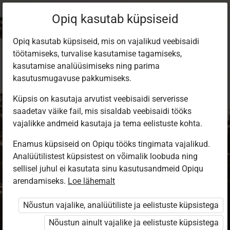
Opiq kasutab küpsiseid
Opiq kasutab küpsiseid, mis on vajalikud veebisaidi
töötamiseks, turvalise kasutamise tagamiseks,
kasutamise analüüsimiseks ning parima
kasutusmugavuse pakkumiseks.
Küpsis on kasutaja arvutist veebisaidi serverisse
saadetav väike fail, mis sisaldab veebisaidi tööks
vajalikke andmeid kasutaja ja tema eelistuste kohta.
Enamus küpsiseid on Opiqu tööks tingimata vajalikud.
Analüütilistest küpsistest on võimalik loobuda ning
Sisene Opiqusse
sellisel juhul ei kasutata sinu kasutusandmeid Opiqu
arendamiseks.
Vali, kuidas end tuvastada
Loe lähemalt
Nõustun vajalike, analüütiliste ja eelistuste küpsistega
eKool
Stuudium
Nõustun ainult vajalike ja eelistuste küpsistega
Opiq
HarID