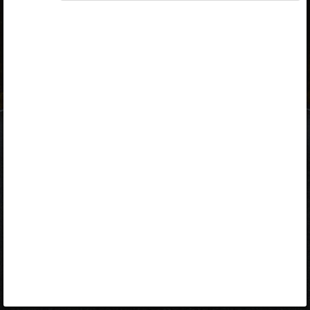
ID-kaart
mobiil-ID
Facebook
Google
Opiq
Varamu
Kontakt
EST