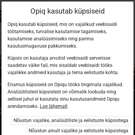
Opiq kasutab küpsiseid
Opiq kasutab küpsiseid, mis on vajalikud veebisaidi
töötamiseks, turvalise kasutamise tagamiseks,
kasutamise analüüsimiseks ning parima
kasutusmugavuse pakkumiseks.
Küpsis on kasutaja arvutist veebisaidi serverisse
saadetav väike fail, mis sisaldab veebisaidi tööks
vajalikke andmeid kasutaja ja tema eelistuste kohta.
Enamus küpsiseid on Opiqu tööks tingimata vajalikud.
Analüütilistest küpsistest on võimalik loobuda ning
Sisene Opiqusse
sellisel juhul ei kasutata sinu kasutusandmeid Opiqu
arendamiseks.
Vali, kuidas end tuvastada
Loe lähemalt
Nõustun vajalike, analüütiliste ja eelistuste küpsistega
eKool
Stuudium
Nõustun ainult vajalike ja eelistuste küpsistega
Opiq
HarID