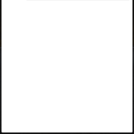
ID-kaart
mobiil-ID
Facebook
Google
Opiq
Varamu
Kontakt
EST