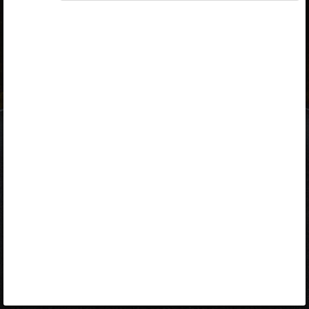
ID-kaart
mobiil-ID
Facebook
Google
Opiq
Varamu
Kontakt
EST