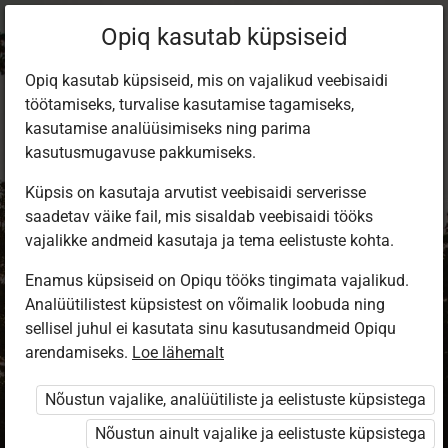
Opiq kasutab küpsiseid
Opiq kasutab küpsiseid, mis on vajalikud veebisaidi
töötamiseks, turvalise kasutamise tagamiseks,
kasutamise analüüsimiseks ning parima
kasutusmugavuse pakkumiseks.
Küpsis on kasutaja arvutist veebisaidi serverisse
saadetav väike fail, mis sisaldab veebisaidi tööks
vajalikke andmeid kasutaja ja tema eelistuste kohta.
Enamus küpsiseid on Opiqu tööks tingimata vajalikud.
Analüütilistest küpsistest on võimalik loobuda ning
Sisene Opiqusse
sellisel juhul ei kasutata sinu kasutusandmeid Opiqu
arendamiseks.
Vali, kuidas end tuvastada
Loe lähemalt
Nõustun vajalike, analüütiliste ja eelistuste küpsistega
eKool
Stuudium
Nõustun ainult vajalike ja eelistuste küpsistega
Opiq
HarID