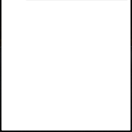
ID-kaart
mobiil-ID
Facebook
Google
Opiq
Varamu
Kontakt
EST