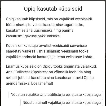
Opiq kasutab küpsiseid
Opiq kasutab küpsiseid, mis on vajalikud veebisaidi
töötamiseks, turvalise kasutamise tagamiseks,
kasutamise analüüsimiseks ning parima
kasutusmugavuse pakkumiseks.
Küpsis on kasutaja arvutist veebisaidi serverisse
saadetav väike fail, mis sisaldab veebisaidi tööks
vajalikke andmeid kasutaja ja tema eelistuste kohta.
Enamus küpsiseid on Opiqu tööks tingimata vajalikud.
Analüütilistest küpsistest on võimalik loobuda ning
Sisene Opiqusse
sellisel juhul ei kasutata sinu kasutusandmeid Opiqu
arendamiseks.
Vali, kuidas end tuvastada
Loe lähemalt
Nõustun vajalike, analüütiliste ja eelistuste küpsistega
eKool
Stuudium
Nõustun ainult vajalike ja eelistuste küpsistega
Opiq
HarID