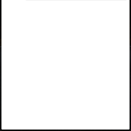
ID-kaart
mobiil-ID
Facebook
Google
Opiq
Varamu
Kontakt
EST