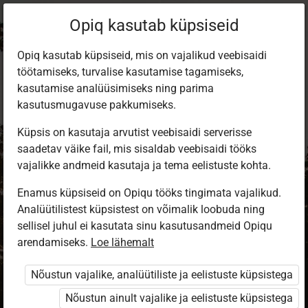
Opiq kasutab küpsiseid
Opiq kasutab küpsiseid, mis on vajalikud veebisaidi
töötamiseks, turvalise kasutamise tagamiseks,
kasutamise analüüsimiseks ning parima
kasutusmugavuse pakkumiseks.
Küpsis on kasutaja arvutist veebisaidi serverisse
saadetav väike fail, mis sisaldab veebisaidi tööks
vajalikke andmeid kasutaja ja tema eelistuste kohta.
Enamus küpsiseid on Opiqu tööks tingimata vajalikud.
Analüütilistest küpsistest on võimalik loobuda ning
Sisene Opiqusse
sellisel juhul ei kasutata sinu kasutusandmeid Opiqu
arendamiseks.
Vali, kuidas end tuvastada
Loe lähemalt
Nõustun vajalike, analüütiliste ja eelistuste küpsistega
eKool
Stuudium
Nõustun ainult vajalike ja eelistuste küpsistega
Opiq
HarID