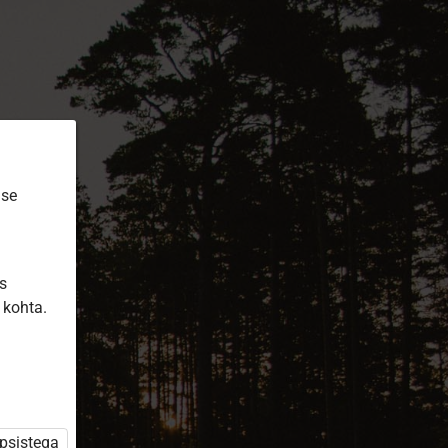
ise
is
 kohta.
üpsistega