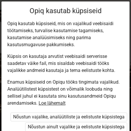
Opiq kasutab küpsiseid
Opiq kasutab küpsiseid, mis on vajalikud veebisaidi
töötamiseks, turvalise kasutamise tagamiseks,
kasutamise analüüsimiseks ning parima
kasutusmugavuse pakkumiseks.
Küpsis on kasutaja arvutist veebisaidi serverisse
saadetav väike fail, mis sisaldab veebisaidi tööks
vajalikke andmeid kasutaja ja tema eelistuste kohta.
Enamus küpsiseid on Opiqu tööks tingimata vajalikud.
Analüütilistest küpsistest on võimalik loobuda ning
Sisene Opiqusse
sellisel juhul ei kasutata sinu kasutusandmeid Opiqu
arendamiseks.
Vali, kuidas end tuvastada
Loe lähemalt
Nõustun vajalike, analüütiliste ja eelistuste küpsistega
eKool
Stuudium
Nõustun ainult vajalike ja eelistuste küpsistega
Opiq
HarID