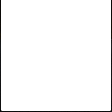
ID-kaart
mobiil-ID
Facebook
Google
Opiq
Varamu
Kontakt
EST