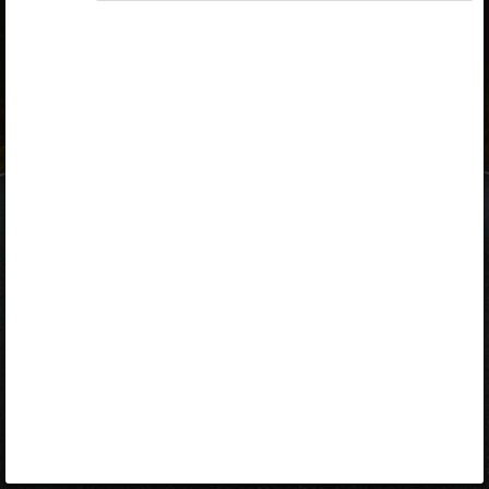
ID-kaart
mobiil-ID
Facebook
Google
Opiq
Varamu
Kontakt
EST