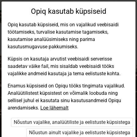
Opiq kasutab küpsiseid
Opiq kasutab küpsiseid, mis on vajalikud veebisaidi
töötamiseks, turvalise kasutamise tagamiseks,
kasutamise analüüsimiseks ning parima
kasutusmugavuse pakkumiseks.
Küpsis on kasutaja arvutist veebisaidi serverisse
saadetav väike fail, mis sisaldab veebisaidi tööks
vajalikke andmeid kasutaja ja tema eelistuste kohta.
Enamus küpsiseid on Opiqu tööks tingimata vajalikud.
Analüütilistest küpsistest on võimalik loobuda ning
Sisene Opiqusse
sellisel juhul ei kasutata sinu kasutusandmeid Opiqu
arendamiseks.
Vali, kuidas end tuvastada
Loe lähemalt
Nõustun vajalike, analüütiliste ja eelistuste küpsistega
eKool
Stuudium
Nõustun ainult vajalike ja eelistuste küpsistega
Opiq
HarID