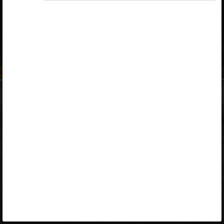
ID-kaart
mobiil-ID
Facebook
Google
Opiq
Varamu
Kontakt
EST