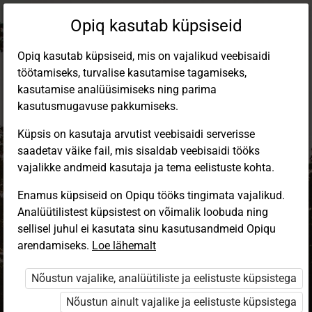
Opiq kasutab küpsiseid
Opiq kasutab küpsiseid, mis on vajalikud veebisaidi
töötamiseks, turvalise kasutamise tagamiseks,
kasutamise analüüsimiseks ning parima
kasutusmugavuse pakkumiseks.
Küpsis on kasutaja arvutist veebisaidi serverisse
saadetav väike fail, mis sisaldab veebisaidi tööks
vajalikke andmeid kasutaja ja tema eelistuste kohta.
Enamus küpsiseid on Opiqu tööks tingimata vajalikud.
Analüütilistest küpsistest on võimalik loobuda ning
Sisene Opiqusse
sellisel juhul ei kasutata sinu kasutusandmeid Opiqu
arendamiseks.
Vali, kuidas end tuvastada
Loe lähemalt
Nõustun vajalike, analüütiliste ja eelistuste küpsistega
eKool
Stuudium
Nõustun ainult vajalike ja eelistuste küpsistega
Opiq
HarID