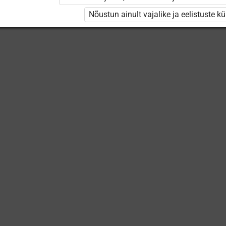
kaardid
Nõustun ainult vajalike ja eelistuste k