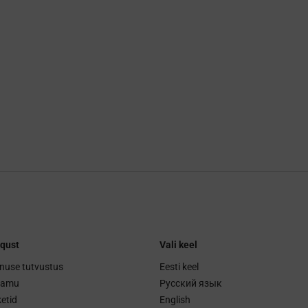
qust
Vali keel
nuse tutvustus
Eesti keel
ramu
Русский язык
etid
English