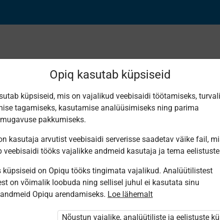
Opiq kasutab küpsiseid
sutab küpsiseid, mis on vajalikud veebisaidi töötamiseks, turval
Leiti 2 vastet
ise tagamiseks, kasutamise analüüsimiseks ning parima
smugavuse pakkumiseks.
n kasutaja arvutist veebisaidi serverisse saadetav väike fail, m
b veebisaidi tööks vajalikke andmeid kasutaja ja tema eelistuste
küpsiseid on Opiqu tööks tingimata vajalikud. Analüütilistest
Koolibri
Koolibri
st on võimalik loobuda ning sellisel juhul ei kasutata sinu
Käsitöötuba.
Käsitöötuba.
sandmeid Opiqu arendamiseks.
Loe lähemalt
Kunsti- ja
Kunsti- ja
tööõpetus.
tööõpetus.
4. osa.
3. osa
Nõustun vajalike, analüütiliste ja eelistuste k
Tähtpäeva­