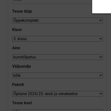
Teose tüüp
Klass
Aine
Väljaandja
Pakett
Teose keel