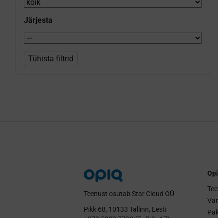
Järjesta
Tühista filtrid
Opi
Tee
Teenust osutab Star Cloud OÜ
Va
Pikk 68, 10133 Tallinn, Eesti
Pak