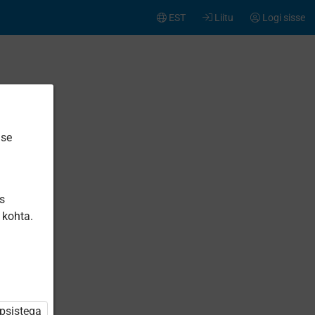
EST
Liitu
Logi sisse
ise
is
 kohta.
üpsistega