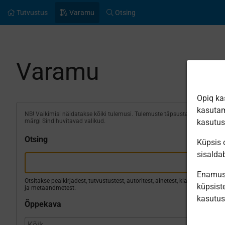
Tutvustus
Varamu
Otsing
Varamu
Opiq ka
kasutam
NB! Vaikimisi näidatakse kõiki tulemusi. Tulemuste täpsustamiseks
märgi Sind huvitavad valikud.
kasutu
Otsing
Küpsis o
sisalda
Enamus 
Otsitakse pealkirjadest, tutvustustest, autoritest, ainetest, klassidest
küpsiste
ja metaandmetest.
kasutu
Õppekava