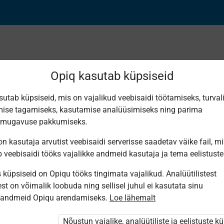
Opiq kasutab küpsiseid
sutab küpsiseid, mis on vajalikud veebisaidi töötamiseks, turval
Leiti 2 vastet
ise tagamiseks, kasutamise analüüsimiseks ning parima
smugavuse pakkumiseks.
n kasutaja arvutist veebisaidi serverisse saadetav väike fail, m
b veebisaidi tööks vajalikke andmeid kasutaja ja tema eelistuste
küpsiseid on Opiqu tööks tingimata vajalikud. Analüütilistest
Avita
Koolibri
st on võimalik loobuda ning sellisel juhul ei kasutata sinu
High Five! 4.
English step
sandmeid Opiqu arendamiseks.
Loe lähemalt
Inglise keel
by step 2
4. klassile
Nõustun vajalike, analüütiliste ja eelistuste k