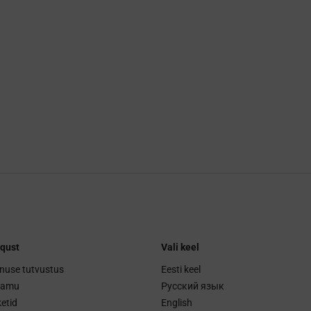
qust
Vali keel
nuse tutvustus
Eesti keel
ramu
Русский язык
etid
English