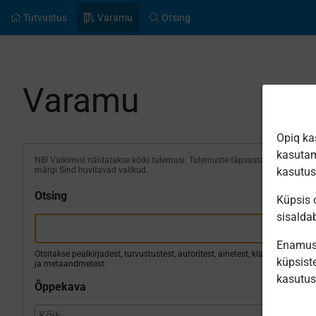
Tutvustus
Varamu
Otsing
Varamu
Opiq ka
kasutam
NB! Vaikimisi näidatakse kõiki tulemusi. Tulemuste täpsustamiseks
märgi Sind huvitavad valikud.
kasutu
Otsing
Küpsis o
sisalda
Enamus 
Otsitakse pealkirjadest, tutvustustest, autoritest, ainetest, klassidest
küpsiste
ja metaandmetest.
kasutu
Õppekava