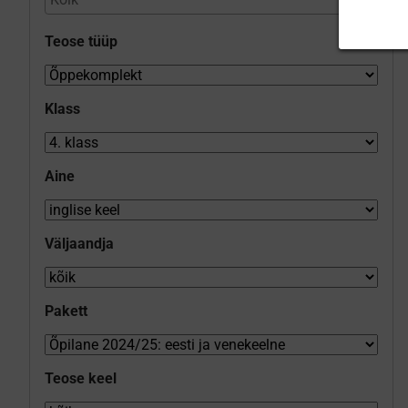
Teose tüüp
Klass
Aine
Väljaandja
Pakett
Teose keel