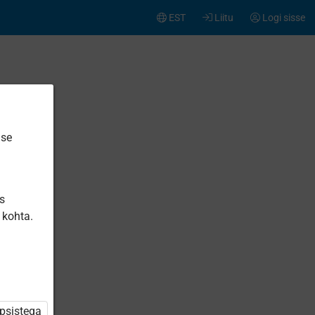
EST
Liitu
Logi sisse
ise
is
 kohta.
üpsistega