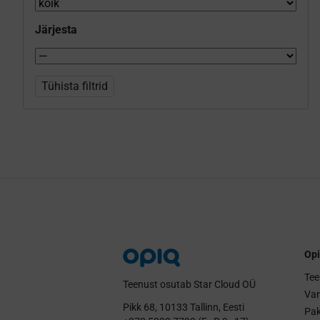
Järjesta
Tühista filtrid
Opi
Tee
Teenust osutab Star Cloud OÜ
Va
Pikk 68, 10133 Tallinn, Eesti
Pak