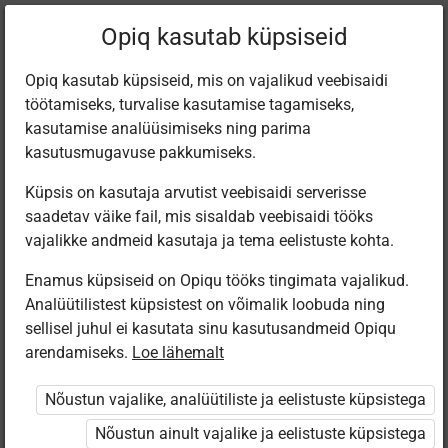
Filtreeri teoseid
Opiq kasutab küpsiseid
Opiq kasutab küpsiseid, mis on vajalikud veebisaidi
töötamiseks, turvalise kasutamise tagamiseks,
Varamu
kasutamise analüüsimiseks ning parima
kasutusmugavuse pakkumiseks.
Küpsis on kasutaja arvutist veebisaidi serverisse
Leiti 2 vastet
saadetav väike fail, mis sisaldab veebisaidi tööks
vajalikke andmeid kasutaja ja tema eelistuste kohta.
Enamus küpsiseid on Opiqu tööks tingimata vajalikud.
Analüütilistest küpsistest on võimalik loobuda ning
sellisel juhul ei kasutata sinu kasutusandmeid Opiqu
arendamiseks.
Loe lähemalt
Koolibri
Avita
English step by
High Five! 6.
Nõustun vajalike, analüütiliste ja eelistuste küpsistega
step 4
Inglise keel 6.
klassile
Nõustun ainult vajalike ja eelistuste küpsistega