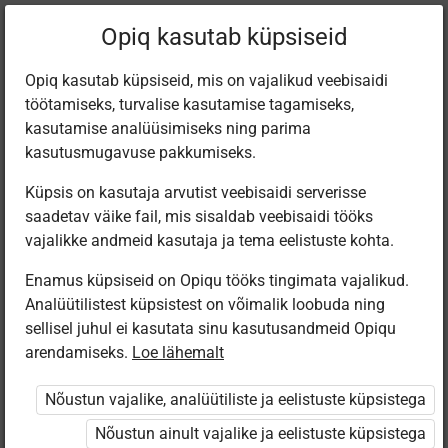
Filtreeri teoseid
Opiq kasutab küpsiseid
Opiq kasutab küpsiseid, mis on vajalikud veebisaidi
töötamiseks, turvalise kasutamise tagamiseks,
Varamu
kasutamise analüüsimiseks ning parima
kasutusmugavuse pakkumiseks.
Küpsis on kasutaja arvutist veebisaidi serverisse
Leiti 2 vastet
saadetav väike fail, mis sisaldab veebisaidi tööks
vajalikke andmeid kasutaja ja tema eelistuste kohta.
Enamus küpsiseid on Opiqu tööks tingimata vajalikud.
Analüütilistest küpsistest on võimalik loobuda ning
sellisel juhul ei kasutata sinu kasutusandmeid Opiqu
arendamiseks.
Loe lähemalt
Koolibri
Avita
English step by
Scene 2. Inglise
Nõustun vajalike, analüütiliste ja eelistuste küpsistega
step 6
keel 8. klassile
Nõustun ainult vajalike ja eelistuste küpsistega