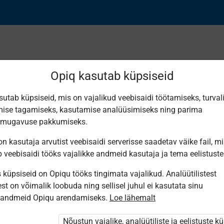
Opiq kasutab küpsiseid
sutab küpsiseid, mis on vajalikud veebisaidi töötamiseks, turval
Leiti 1 vaste
ise tagamiseks, kasutamise analüüsimiseks ning parima
smugavuse pakkumiseks.
n kasutaja arvutist veebisaidi serverisse saadetav väike fail, m
b veebisaidi tööks vajalikke andmeid kasutaja ja tema eelistuste
küpsiseid on Opiqu tööks tingimata vajalikud. Analüütilistest
Avita
st on võimalik loobuda ning sellisel juhul ei kasutata sinu
Vene keel 6.
sandmeid Opiqu arendamiseks.
Loe lähemalt
klassile
Nõustun vajalike, analüütiliste ja eelistuste k