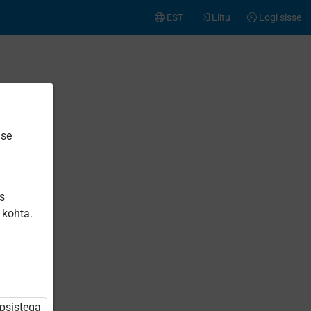
EST
Liitu
Logi sisse
ise
is
 kohta.
üpsistega