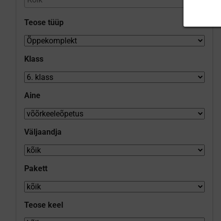
Teose tüüp
Klass
Aine
Väljaandja
Pakett
Teose keel