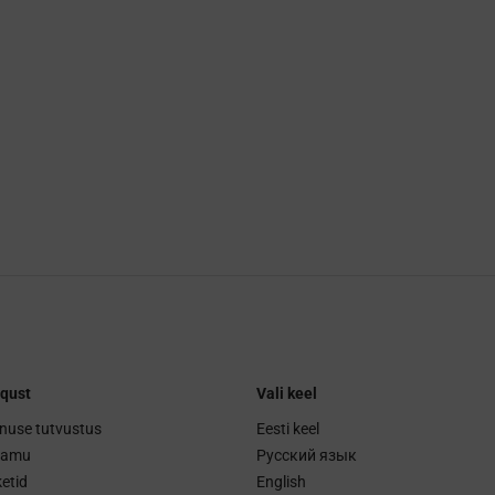
qust
Vali keel
nuse tutvustus
Eesti keel
ramu
Русский язык
etid
English