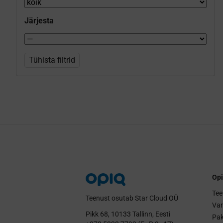
Järjesta
Tühista filtrid
Opi
Tee
Teenust osutab Star Cloud OÜ
Va
Pikk 68, 10133 Tallinn, Eesti
Pak