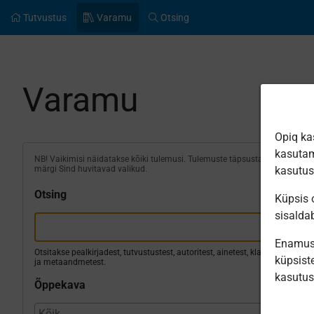
Tutvustus
Varamu
Otsing
Varamu
Opiq ka
kasutam
NB! Vaikimisi näidatakse kõiki tulemusi. Tulemuste täpsustamiseks
märgi Sind huvitavad valikud.
kasutu
Otsing
Küpsis o
sisalda
Enamus 
Otsitakse pealkirjadest, tutvustustest, autoritest, ainetest, klassidest
küpsiste
ja metaandmetest.
kasutu
Õppekava