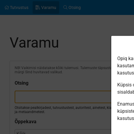
Tutvustus
Varamu
Otsing
Varamu
Opiq ka
kasutam
NB! Vaikimisi näidatakse kõiki tulemusi. Tulemuste täpsustamiseks
märgi Sind huvitavad valikud.
kasutu
Otsing
Küpsis o
sisalda
Enamus 
Otsitakse pealkirjadest, tutvustustest, autoritest, ainetest, klassidest
küpsiste
ja metaandmetest.
kasutu
Õppekava