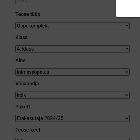
Teose tüüp
Klass
Aine
Väljaandja
Pakett
Teose keel