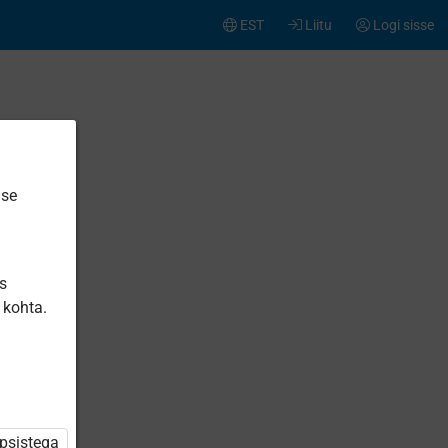
EST
Liitu
Logi sisse
ise
is
 kohta.
üpsistega