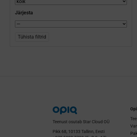
Järjesta
Tühista filtrid
Opi
Tee
Teenust osutab Star Cloud OÜ
Va
Pikk 68, 10133 Tallinn, Eesti
Pak