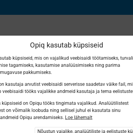
Opiq kasutab küpsiseid
sutab küpsiseid, mis on vajalikud veebisaidi töötamiseks, turval
Leiti 1 vaste
ise tagamiseks, kasutamise analüüsimiseks ning parima
smugavuse pakkumiseks.
n kasutaja arvutist veebisaidi serverisse saadetav väike fail, m
b veebisaidi tööks vajalikke andmeid kasutaja ja tema eelistuste
küpsiseid on Opiqu tööks tingimata vajalikud. Analüütilistest
Avita
st on võimalik loobuda ning sellisel juhul ei kasutata sinu
Inimene ja
sandmeid Opiqu arendamiseks.
Loe lähemalt
ühiskond.
Õpik II
kooliastmele,
Nõustun vajalike, analüütiliste ja eelistuste k
I osa