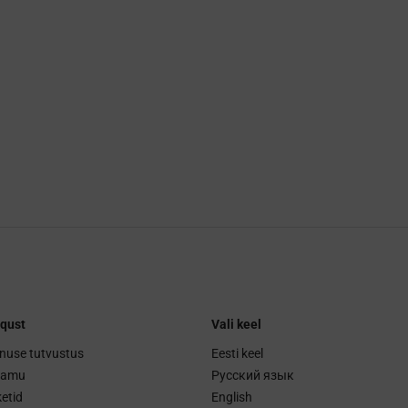
qust
Vali keel
nuse tutvustus
Eesti keel
ramu
Русский язык
etid
English