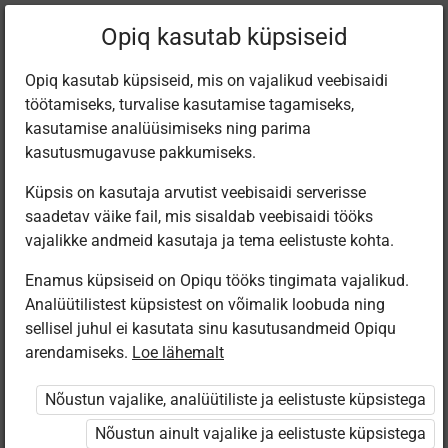
Filtreeri teoseid
Opiq kasutab küpsiseid
Opiq kasutab küpsiseid, mis on vajalikud veebisaidi
töötamiseks, turvalise kasutamise tagamiseks,
Varamu
kasutamise analüüsimiseks ning parima
kasutusmugavuse pakkumiseks.
Küpsis on kasutaja arvutist veebisaidi serverisse
Leiti 5 vastet
saadetav väike fail, mis sisaldab veebisaidi tööks
vajalikke andmeid kasutaja ja tema eelistuste kohta.
Enamus küpsiseid on Opiqu tööks tingimata vajalikud.
Analüütilistest küpsistest on võimalik loobuda ning
sellisel juhul ei kasutata sinu kasutusandmeid Opiqu
arendamiseks.
Loe lähemalt
Koolibri
Koolibri
Avita
Eesti
Pärimusmuusika
Muusikamaa.
Muusikamaa.
Muusikaõpik 1.
Nõustun vajalike, analüütiliste ja eelistuste küpsistega
Keskus MTÜ
1. klassi
1. klassi
klassile
Eesti Pärimus­
muusika­õpetus
muusika­õpetus
Nõustun ainult vajalike ja eelistuste küpsistega
muusika
(2024)