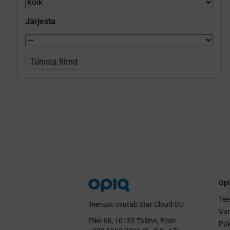
Järjesta
Tühista filtrid
Opi
Tee
Teenust osutab Star Cloud OÜ
Va
Pikk 68, 10133 Tallinn, Eesti
Pak