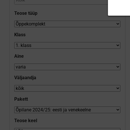
Teose tüüp
Klass
Aine
Väljaandja
Pakett
Teose keel