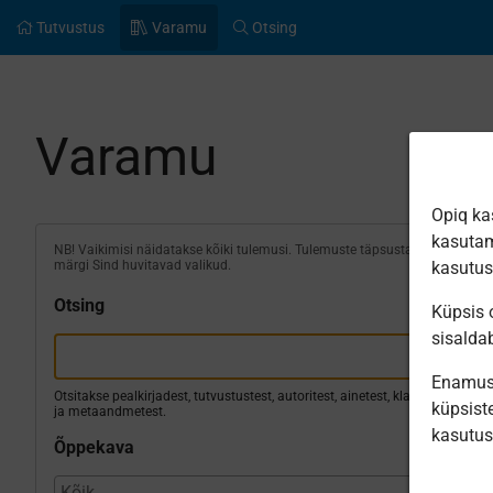
Tutvustus
Varamu
Otsing
Varamu
Opiq ka
kasutam
NB! Vaikimisi näidatakse kõiki tulemusi. Tulemuste täpsustamiseks
märgi Sind huvitavad valikud.
kasutu
Otsing
Küpsis o
sisalda
Enamus 
Otsitakse pealkirjadest, tutvustustest, autoritest, ainetest, klassidest
küpsiste
ja metaandmetest.
kasutu
Õppekava