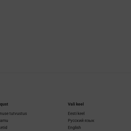
qust
Vali keel
nuse tutvustus
Eesti keel
ramu
Русский язык
etid
English