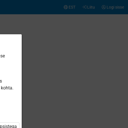
EST
Liitu
Logi sisse
ise
is
 kohta.
üpsistega