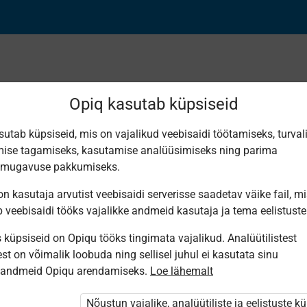
Opiq kasutab küpsiseid
sutab küpsiseid, mis on vajalikud veebisaidi töötamiseks, turval
Leiti 2 vastet
ise tagamiseks, kasutamise analüüsimiseks ning parima
smugavuse pakkumiseks.
n kasutaja arvutist veebisaidi serverisse saadetav väike fail, m
b veebisaidi tööks vajalikke andmeid kasutaja ja tema eelistuste
küpsiseid on Opiqu tööks tingimata vajalikud. Analüütilistest
Avita
Eesti
st on võimalik loobuda ning sellisel juhul ei kasutata sinu
Pärimusmuusika
Minu väike
Keskus MTÜ
sandmeid Opiqu arendamiseks.
Loe lähemalt
kallis
Eesti
planeet
Pärimus­
muusika
Nõustun vajalike, analüütiliste ja eelistuste k