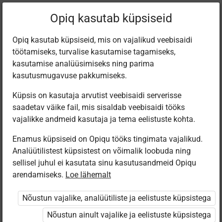
Filtreeri teoseid
Opiq kasutab küpsiseid
Opiq kasutab küpsiseid, mis on vajalikud veebisaidi
töötamiseks, turvalise kasutamise tagamiseks,
Varamu
kasutamise analüüsimiseks ning parima
kasutusmugavuse pakkumiseks.
Küpsis on kasutaja arvutist veebisaidi serverisse
Leiti 1 vaste
saadetav väike fail, mis sisaldab veebisaidi tööks
vajalikke andmeid kasutaja ja tema eelistuste kohta.
Enamus küpsiseid on Opiqu tööks tingimata vajalikud.
Analüütilistest küpsistest on võimalik loobuda ning
sellisel juhul ei kasutata sinu kasutusandmeid Opiqu
arendamiseks.
Loe lähemalt
Eesti
Pärimusmuusika
Nõustun vajalike, analüütiliste ja eelistuste küpsistega
Keskus MTÜ
Eesti Pärimus­
Nõustun ainult vajalike ja eelistuste küpsistega
muusika