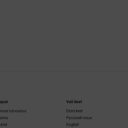
qust
Vali keel
nuse tutvustus
Eesti keel
ramu
Русский язык
etid
English