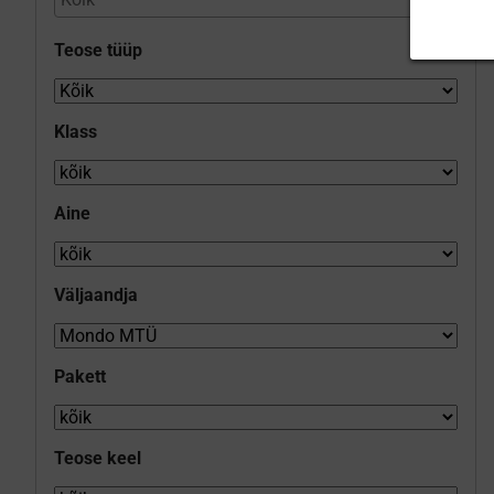
Teose tüüp
Klass
Aine
Väljaandja
Pakett
Teose keel