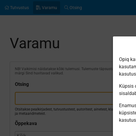
Tutvustus
Varamu
Otsing
Varamu
Opiq ka
kasutam
NB! Vaikimisi näidatakse kõiki tulemusi. Tulemuste täpsustamiseks
märgi Sind huvitavad valikud.
kasutu
Otsing
Küpsis o
sisalda
Enamus 
Otsitakse pealkirjadest, tutvustustest, autoritest, ainetest, klassidest
küpsiste
ja metaandmetest.
kasutu
Õppekava