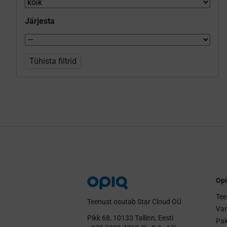
Järjesta
Tühista filtrid
Opi
Tee
Teenust osutab Star Cloud OÜ
Va
Pikk 68, 10133 Tallinn, Eesti
Pak