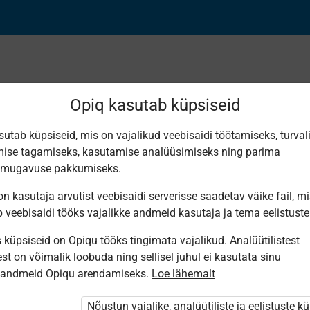
Opiq kasutab küpsiseid
sutab küpsiseid, mis on vajalikud veebisaidi töötamiseks, turval
Leiti 1 vaste
ise tagamiseks, kasutamise analüüsimiseks ning parima
smugavuse pakkumiseks.
n kasutaja arvutist veebisaidi serverisse saadetav väike fail, m
b veebisaidi tööks vajalikke andmeid kasutaja ja tema eelistuste
küpsiseid on Opiqu tööks tingimata vajalikud. Analüütilistest
Mondo MTÜ
st on võimalik loobuda ning sellisel juhul ei kasutata sinu
GLOBALISEERUV
sandmeid Opiqu arendamiseks.
Loe lähemalt
MAAILM
Nõustun vajalike, analüütiliste ja eelistuste k