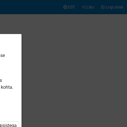
EST
Liitu
Logi sisse
ise
is
 kohta.
üpsistega