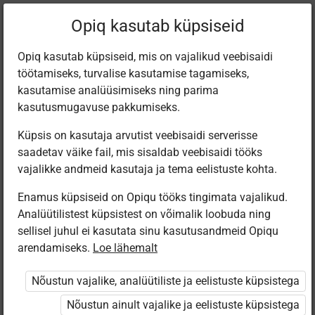
Filtreeri teoseid
Opiq kasutab küpsiseid
Opiq kasutab küpsiseid, mis on vajalikud veebisaidi
töötamiseks, turvalise kasutamise tagamiseks,
Varamu
kasutamise analüüsimiseks ning parima
kasutusmugavuse pakkumiseks.
Küpsis on kasutaja arvutist veebisaidi serverisse
Leiti 1 vaste
saadetav väike fail, mis sisaldab veebisaidi tööks
vajalikke andmeid kasutaja ja tema eelistuste kohta.
Enamus küpsiseid on Opiqu tööks tingimata vajalikud.
Analüütilistest küpsistest on võimalik loobuda ning
sellisel juhul ei kasutata sinu kasutusandmeid Opiqu
arendamiseks.
Loe lähemalt
Eesti
Pärimusmuusika
Nõustun vajalike, analüütiliste ja eelistuste küpsistega
Keskus MTÜ
Eesti Pärimus­
Nõustun ainult vajalike ja eelistuste küpsistega
muusika