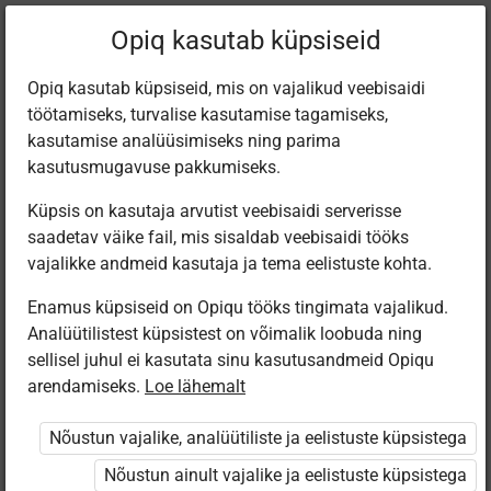
Filtreeri teoseid
Opiq kasutab küpsiseid
Opiq kasutab küpsiseid, mis on vajalikud veebisaidi
töötamiseks, turvalise kasutamise tagamiseks,
Varamu
kasutamise analüüsimiseks ning parima
kasutusmugavuse pakkumiseks.
Küpsis on kasutaja arvutist veebisaidi serverisse
Leiti 8 vastet
saadetav väike fail, mis sisaldab veebisaidi tööks
vajalikke andmeid kasutaja ja tema eelistuste kohta.
Enamus küpsiseid on Opiqu tööks tingimata vajalikud.
Analüütilistest küpsistest on võimalik loobuda ning
sellisel juhul ei kasutata sinu kasutusandmeid Opiqu
arendamiseks.
Loe lähemalt
Koolibri
Koolibri
Koolibri
Koolibri
Käsitöötuba.
Käsitöötuba.
Käsitöötuba.
Käsitöötuba.
Nõustun vajalike, analüütiliste ja eelistuste küpsistega
Kunsti- ja
Kunsti- ja
Kunsti- ja
Kunsti- ja
tööõpetus. 1.
tööõpetus. 4.
tööõpetus. 2.
tööõpetus. 3.
Nõustun ainult vajalike ja eelistuste küpsistega
osa
osa.
osa
osa