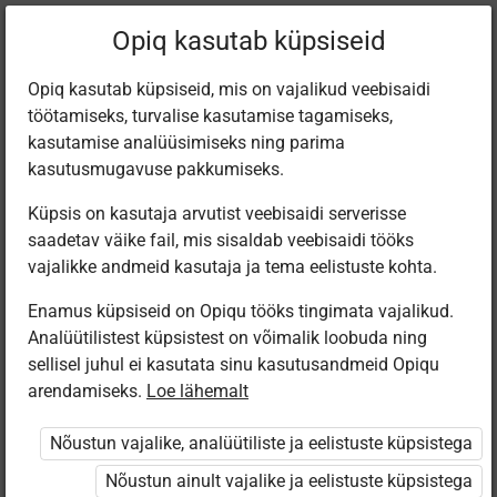
Filtreeri teoseid
Opiq kasutab küpsiseid
Opiq kasutab küpsiseid, mis on vajalikud veebisaidi
töötamiseks, turvalise kasutamise tagamiseks,
Varamu
kasutamise analüüsimiseks ning parima
kasutusmugavuse pakkumiseks.
Küpsis on kasutaja arvutist veebisaidi serverisse
Leiti 1 vaste
saadetav väike fail, mis sisaldab veebisaidi tööks
vajalikke andmeid kasutaja ja tema eelistuste kohta.
Enamus küpsiseid on Opiqu tööks tingimata vajalikud.
Analüütilistest küpsistest on võimalik loobuda ning
sellisel juhul ei kasutata sinu kasutusandmeid Opiqu
arendamiseks.
Loe lähemalt
Digitar Interactive
Viljakusest.ee
Nõustun vajalike, analüütiliste ja eelistuste küpsistega
testide ja
ülesannete
Nõustun ainult vajalike ja eelistuste küpsistega
kogu. Inimese