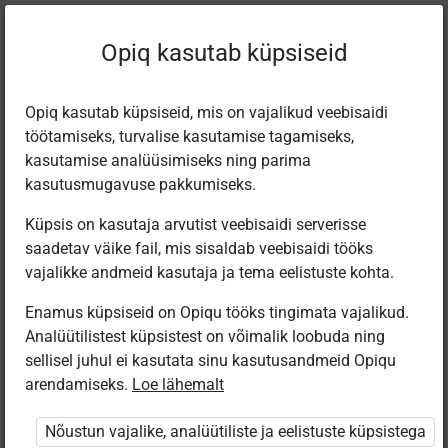
Sisukord
Opiq kasutab küpsiseid
×
Litsentsi tellimine lapsele
Lapsevanema roll
Opiq kasutab küpsiseid, mis on vajalikud veebisaidi
Kuidas saab
töötamiseks, turvalise kasutamise tagamiseks,
kasutamise analüüsimiseks ning parima
soetada
kasutusmugavuse pakkumiseks.
Küpsis on kasutaja arvutist veebisaidi serverisse
lapsevanem oma
saadetav väike fail, mis sisaldab veebisaidi tööks
vajalikke andmeid kasutaja ja tema eelistuste kohta.
lapsele Opiqu
Enamus küpsiseid on Opiqu tööks tingimata vajalikud.
Analüütilistest küpsistest on võimalik loobuda ning
litsentsi?
sellisel juhul ei kasutata sinu kasutusandmeid Opiqu
arendamiseks.
Loe lähemalt
Nõustun vajalike, analüütiliste ja eelistuste küpsistega
Opiqus olev digitaalne õppematerjal on loodud oma ala