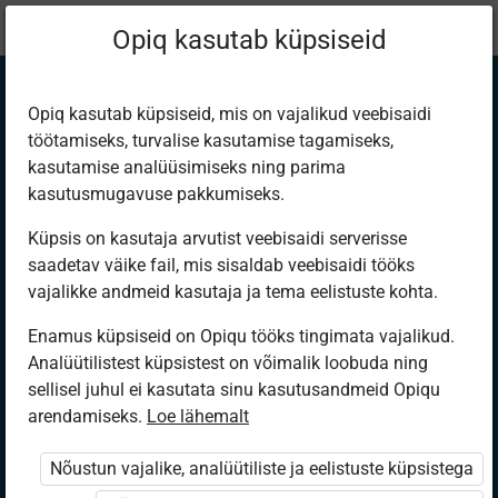
Praegune
Opiq lapsevanemale
Opiq kasutab küpsiseid
asukoht:
Opiq kasutab küpsiseid, mis on vajalikud veebisaidi
töötamiseks, turvalise kasutamise tagamiseks,
Põhjalik
kasutamise analüüsimiseks ning parima
kasutusmugavuse pakkumiseks.
ülevaade lapse
Küpsis on kasutaja arvutist veebisaidi serverisse
saadetav väike fail, mis sisaldab veebisaidi tööks
õppetööst
vajalikke andmeid kasutaja ja tema eelistuste kohta.
Enamus küpsiseid on Opiqu tööks tingimata vajalikud.
Analüütilistest küpsistest on võimalik loobuda ning
sellisel juhul ei kasutata sinu kasutusandmeid Opiqu
arendamiseks.
Loe lähemalt
Nõustun vajalike, analüütiliste ja eelistuste küpsistega