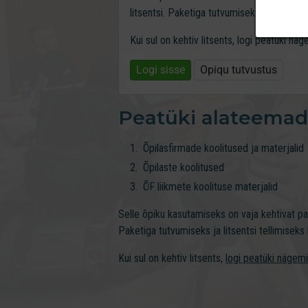
litsentsi. Paketiga tutvumiseks ja litsentsi t
Kui sul on kehtiv litsents, logi peatüki nä
Logi sisse
Opiqu tutvustus
Peatüki alateemad
Õpilasfirmade koolitused ja materjalid
Õpilaste koolitused
ÕF liikmete koolituse materjalid
Selle õpiku kasutamiseks on vaja kehtivat p
Paketiga tutvumiseks ja litsentsi tellimiseks kl
Kui sul on kehtiv litsents,
logi peatüki nägem