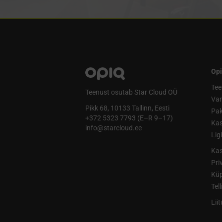
Opi
Tee
Teenust osutab Star Cloud OÜ
Va
Pikk 68, 10133 Tallinn, Eesti
Pak
+372 5323 7793 (E–R 9–17)
Kas
info@starcloud.ee
Lig
Kas
Pri
Küp
Tel
Lii