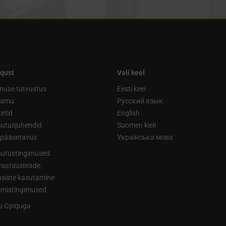
qust
Vali keel
nuse tutvustus
Eesti keel
ramu
Русский язык
etid
English
utusjuhendid
Suomen kieli
ipääsetavus
Українська мова
utustingimused
vaatsusteade
siste kasutamine
limistingimused
tu Opiquga