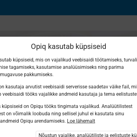
Opiq kasutab küpsiseid
sutab küpsiseid, mis on vajalikud veebisaidi töötamiseks, turval
ise tagamiseks, kasutamise analüüsimiseks ning parima
de koolitused ja m
smugavuse pakkumiseks.
n kasutaja arvutist veebisaidi serverisse saadetav väike fail, m
b veebisaidi tööks vajalikke andmeid kasutaja ja tema eelistuste
küpsiseid on Opiqu tööks tingimata vajalikud. Analüütilistest
st on võimalik loobuda ning sellisel juhul ei kasutata sinu
sandmeid Opiqu arendamiseks.
Loe lähemalt
 Opiqusse sisse logitud.
 paketi
„Õpilasfirma tööjuhend õpilasele”
Nõustun vajalike, analüütiliste ja eelistuste k