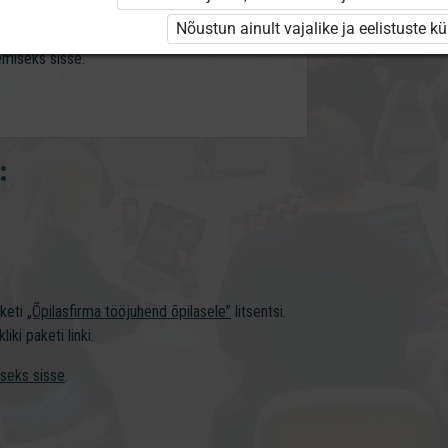
ellimiseks kliki paketi linki.
Nõustun ainult vajalike ja eelistuste k
gemiseks sisse.
:
aketi
„Õpilasfirma tööjuhend õpilasele”
litsentsi.
iki paketi linki.
iseks sisse
.