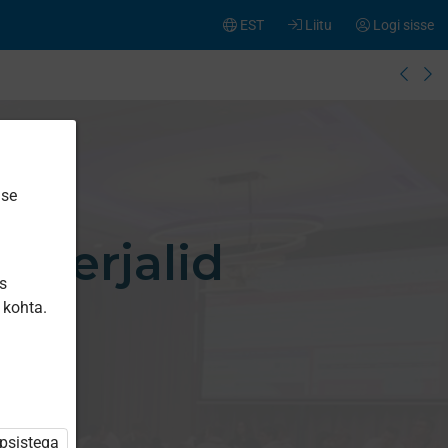
EST
Liitu
Logi sisse
ise
aterjalid
is
 kohta.
üpsistega