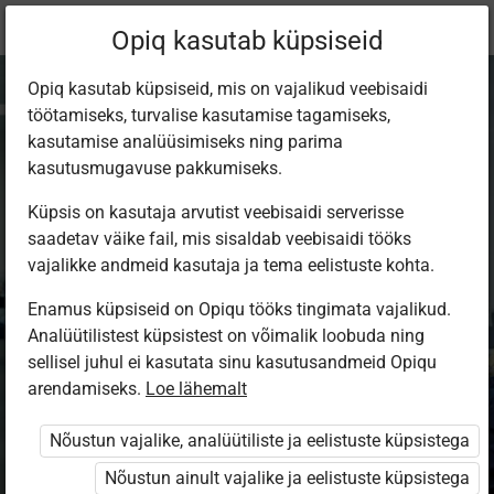
Praegune
Peatükk 3.1
Opiq kasutab küpsiseid
asukoht:
Doonorlus
Opiq kasutab küpsiseid, mis on vajalikud veebisaidi
töötamiseks, turvalise kasutamise tagamiseks,
kasutamise analüüsimiseks ning parima
kasutusmugavuse pakkumiseks.
Küpsis on kasutaja arvutist veebisaidi serverisse
Kus verd
saadetav väike fail, mis sisaldab veebisaidi tööks
vajalikke andmeid kasutaja ja tema eelistuste kohta.
annetatakse?
Enamus küpsiseid on Opiqu tööks tingimata vajalikud.
Analüütilistest küpsistest on võimalik loobuda ning
sellisel juhul ei kasutata sinu kasutusandmeid Opiqu
III kooliaste
arendamiseks.
Loe lähemalt
Nõustun vajalike, analüütiliste ja eelistuste küpsistega
Seotud sisu
Muud tegevused
Nõustun ainult vajalike ja eelistuste küpsistega