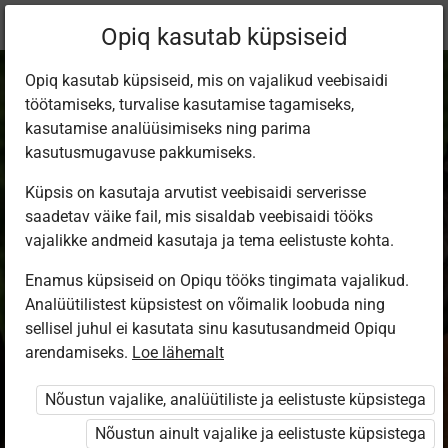
Praegune
Peatükk 3.5
Opiq kasutab küpsiseid
asukoht:
Doonorlus
Opiq kasutab küpsiseid, mis on vajalikud veebisaidi
töötamiseks, turvalise kasutamise tagamiseks,
kasutamise analüüsimiseks ning parima
kasutusmugavuse pakkumiseks.
Küpsis on kasutaja arvutist veebisaidi serverisse
Lisamaterjal:
saadetav väike fail, mis sisaldab veebisaidi tööks
vajalikke andmeid kasutaja ja tema eelistuste kohta.
lemmikloomade
Enamus küpsiseid on Opiqu tööks tingimata vajalikud.
Analüütilistest küpsistest on võimalik loobuda ning
veregrupid ja
sellisel juhul ei kasutata sinu kasutusandmeid Opiqu
arendamiseks.
Loe lähemalt
doonorlus
Nõustun vajalike, analüütiliste ja eelistuste küpsistega
Nõustun ainult vajalike ja eelistuste küpsistega