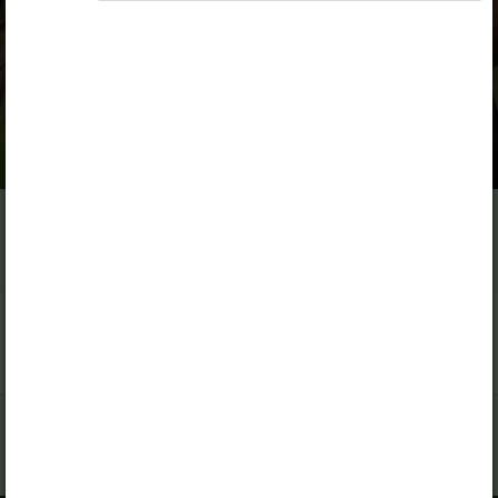
III kooliaste
Seotud sisu
Muud tegevused
Koerad
Kassid
Hobused