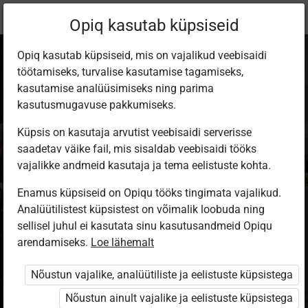
Praegune
Peatükk 4.3
Opiq kasutab küpsiseid
asukoht:
Doonorlus
Opiq kasutab küpsiseid, mis on vajalikud veebisaidi
töötamiseks, turvalise kasutamise tagamiseks,
kasutamise analüüsimiseks ning parima
kasutusmugavuse pakkumiseks.
Küpsis on kasutaja arvutist veebisaidi serverisse
Veredoonorlus ja
saadetav väike fail, mis sisaldab veebisaidi tööks
vajalikke andmeid kasutaja ja tema eelistuste kohta.
selle vormid
Enamus küpsiseid on Opiqu tööks tingimata vajalikud.
Analüütilistest küpsistest on võimalik loobuda ning
sellisel juhul ei kasutata sinu kasutusandmeid Opiqu
Gümnaasium
arendamiseks.
Loe lähemalt
Nõustun vajalike, analüütiliste ja eelistuste küpsistega
Seotud sisu
Muud tegevused
Nõustun ainult vajalike ja eelistuste küpsistega