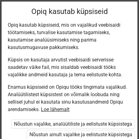
Praegune
Peatükk 1.32
Opiq kasutab küpsiseid
asukoht:
Valmistume kooliks
Opiq kasutab küpsiseid, mis on vajalikud veebisaidi
töötamiseks, turvalise kasutamise tagamiseks,
kasutamise analüüsimiseks ning parima
kasutusmugavuse pakkumiseks.
Küpsis on kasutaja arvutist veebisaidi serverisse
AASTAAJAD
saadetav väike fail, mis sisaldab veebisaidi tööks
vajalikke andmeid kasutaja ja tema eelistuste kohta.
Enamus küpsiseid on Opiqu tööks tingimata vajalikud.
Ligipääs piiratud
Analüütilistest küpsistest on võimalik loobuda ning
sellisel juhul ei kasutata sinu kasutusandmeid Opiqu
Ligipääs õppesisule on piiratud. Sa ei ole Opiqusse sisse
arendamiseks.
Loe lähemalt
logitud.
Nõustun vajalike, analüütiliste ja eelistuste küpsistega
Selle õpiku kasutamiseks on vaja kehtivat paketi
Nõustun ainult vajalike ja eelistuste küpsistega
„Algklassi ja eelkooli pakett erakasutajale”
,