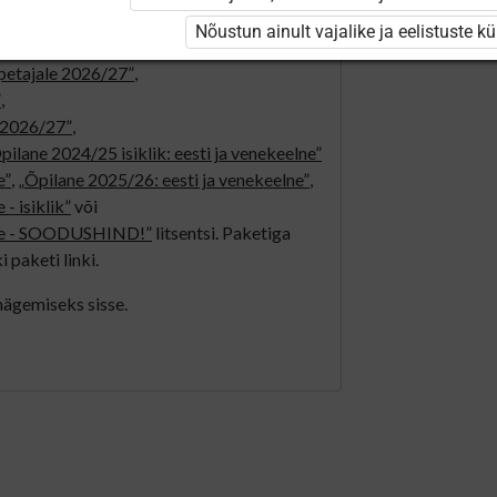
jale”
,
Nõustun ainult vajalike ja eelistuste k
tajale 2026/27”
,
õpetajale 2026/27”
,
”
,
e 2026/27”
,
pilane 2024/25 isiklik: eesti ja venekeelne”
e”
,
„Õpilane 2025/26: eesti ja venekeelne”
,
- isiklik”
või
elne - SOODUSHIND!”
litsentsi. Paketiga
i paketi linki.
 nägemiseks sisse.