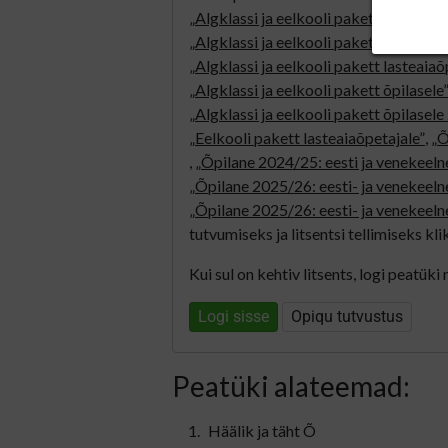
„Algklassi ja eelkooli pakett erakasuta
„Algklassi ja eelkooli pakett erakasu
„Algklassi ja eelkooli pakett lasteaia
„Algklassi ja eelkooli pakett õpilasele
„Algklassi ja eelkooli pakett õpilasel
„Eelkooli pakett lasteaiaõpetajale”
,
„Õ
,
„Õpilane 2024/25: eesti ja venekeeln
„Õpilane 2025/26: eesti- ja venekeelne 
„Õpilane 2025/26: eesti- ja veneke
tutvumiseks ja litsentsi tellimiseks klik
Kui sul on kehtiv litsents, logi peatüki
Logi sisse
Opiqu tutvustus
Peatüki alateemad:
Häälik ja täht Õ