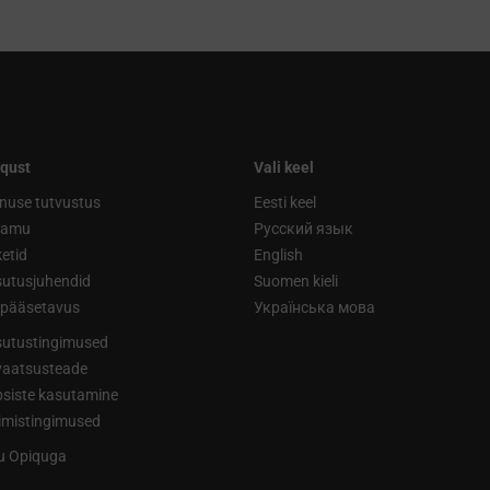
qust
Vali keel
nuse tutvustus
Eesti keel
ramu
Русский язык
etid
English
utusjuhendid
Suomen kieli
ipääsetavus
Українська мова
utustingimused
vaatsusteade
siste kasutamine
limistingimused
tu Opiquga