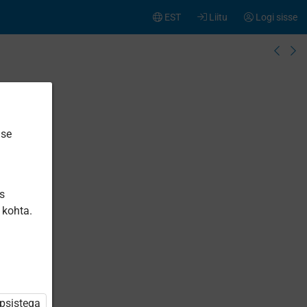
EST
Liitu
Logi sisse
ise
is
 kohta.
üpsistega