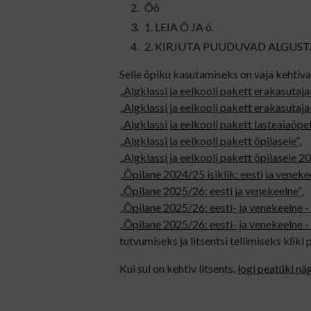
Õõ
1. LEIA Õ JA õ.
2. KIRJUTA PUUDUVAD ALGUST
Selle õpiku kasutamiseks on vaja kehtiva
„Algklassi ja eelkooli pakett erakasutaja
„Algklassi ja eelkooli pakett erakasutaj
„Algklassi ja eelkooli pakett lasteaiaõp
„Algklassi ja eelkooli pakett õpilasele”
,
„Algklassi ja eelkooli pakett õpilasele 
„Õpilane 2024/25 isiklik: eesti ja veneke
„Õpilane 2025/26: eesti ja venekeelne”
,
„Õpilane 2025/26: eesti- ja venekeelne - 
„Õpilane 2025/26: eesti- ja venekeel
tutvumiseks ja litsentsi tellimiseks kliki p
Kui sul on kehtiv litsents,
logi peatüki nä