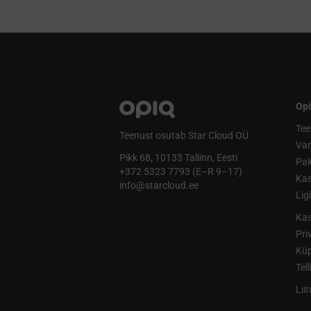
Opi
Tee
Teenust osutab Star Cloud OÜ
Va
Pikk 68, 10133 Tallinn, Eesti
Pak
+372 5323 7793 (E–R 9–17)
Kas
info@starcloud.ee
Lig
Kas
Pri
Küp
Tel
Lii