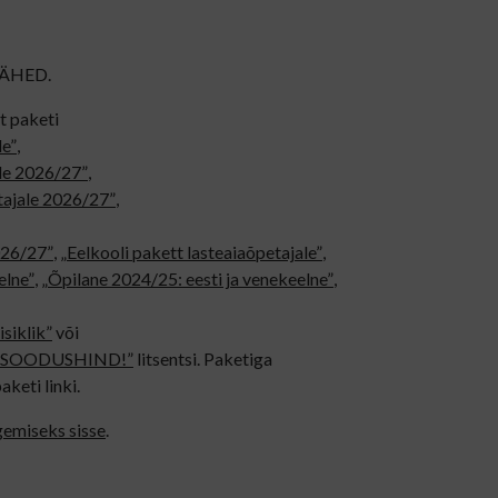
ÄHED.
t paketi
le”
,
ale 2026/27”
,
etajale 2026/27”
,
2026/27”
,
„Eelkooli pakett lasteaiaõpetajale”
,
elne”
,
„Õpilane 2024/25: eesti ja venekeelne”
,
isiklik”
või
ne - SOODUSHIND!”
litsentsi. Paketiga
aketi linki.
gemiseks sisse
.