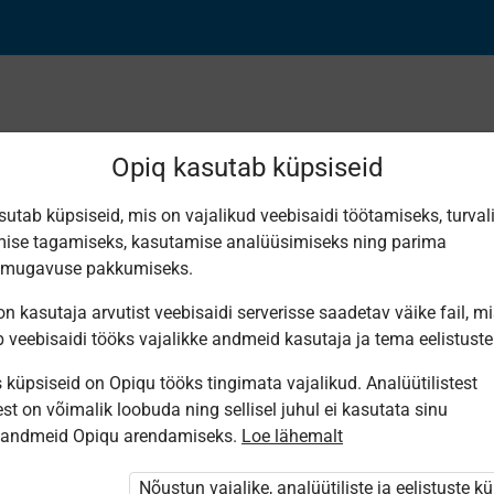
Opiq kasutab küpsiseid
sutab küpsiseid, mis on vajalikud veebisaidi töötamiseks, turval
ise tagamiseks, kasutamise analüüsimiseks ning parima
t Õ
smugavuse pakkumiseks.
n kasutaja arvutist veebisaidi serverisse saadetav väike fail, m
b veebisaidi tööks vajalikke andmeid kasutaja ja tema eelistuste
küpsiseid on Opiqu tööks tingimata vajalikud. Analüütilistest
st on võimalik loobuda ning sellisel juhul ei kasutata sinu
sandmeid Opiqu arendamiseks.
Loe lähemalt
ole Opiqusse sisse logitud.
ivat paketi
Nõustun vajalike, analüütiliste ja eelistuste k